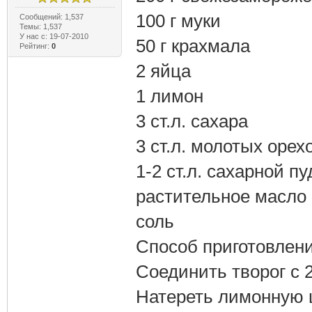
100 г муки
Сообщений: 1,537
Темы: 1,537
У нас с: 19-07-2010
50 г крахмала
Рейтинг:
0
2 яйца
1 лимон
3 ст.л. сахара
3 ст.л. молотых орех
1-2 ст.л. сахарной п
растительное масло
соль
Способ приготовлени
Соединить творог с 2
Натереть лимонную ц