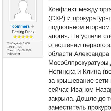
Конфликт между орг
(СКР) и прокуратуры
подпольном игорном 
Kommers
Posting Freak
апогея. Не успели с
отношении первого 
Сообщений: 2,688
Темы: 1,539
У нас с: 04-08-2009
области Александра 
Рейтинг:
0
Мособлпрокуратуры 
Ногинска и Клина (в
за крышевание сети 
сейчас Иваном Назар
закрыла. Дошло до то
заместитель прокур