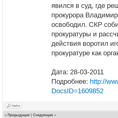
явился в суд, где ре
прокурора Владимира
освободил. СКР соб
прокуратуры и расс
действия воротил иг
прокуратуре как орг
Дата: 28-03-2011
Подробнее:
http://w
DocsID=1609852
Найти
«
Предыдущая
|
Следующая
»