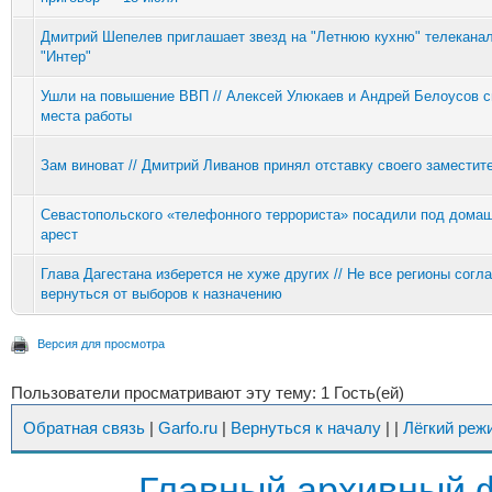
Дмитрий Шепелев приглашает звезд на "Летнюю кухню" телекана
"Интер"
Ушли на повышение ВВП // Алексей Улюкаев и Андрей Белоусов 
места работы
Зам виноват // Дмитрий Ливанов принял отставку своего заместит
Севастопольского «телефонного террориста» посадили под дома
арест
Глава Дагестана изберется не хуже других // Не все регионы согл
вернуться от выборов к назначению
Версия для просмотра
Пользователи просматривают эту тему: 1 Гость(ей)
Обратная связь
|
Garfo.ru
|
Вернуться к началу
|
|
Лёгкий реж
Главный архивный 