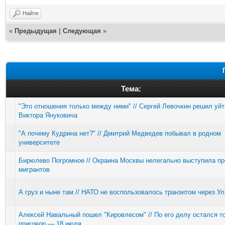
Найти
«
Предыдущая
|
Следующая
»
Тема:
"Это отношения только между ними" // Сергей Левочкин решил уйт
Виктора Януковича
"А почему Кудрина нет?" // Дмитрий Медведев побывал в родном
университете
Бирюлево Погромное // Окраина Москвы нелегально выступила пр
мигрантов
А груз и ныне там // НАТО не воспользовалось транзитом через У
Алексей Навальный пошел "Кировлесом" // По его делу остался т
приговор — 18 июля