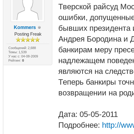
Тверской райсуд Мо
ошибки, допущенные
бывших президента 
Kommers
Posting Freak
Андрея Бородина и 
банкирам меру пресе
Сообщений: 2,688
Темы: 1,539
У нас с: 04-08-2009
надлежащем поведени
Рейтинг:
0
являются на следств
Теперь банкиры точн
возвращении на роди
Дата: 05-05-2011
Подробнее:
http://w