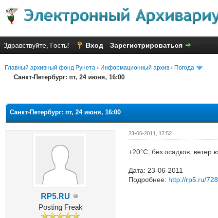
Здравствуйте, Гость!
Вход
Зарегистрироваться
Главный архивный фонд Рунета
›
Информационный архив
›
Погода
Санкт-Петербург: пт, 24 июня, 16:00
Голосов: 2 - Средняя оценка: 3
1
2
3
4
5
Санкт-Петербург: пт, 24 июня, 16:00
23-06-2011, 17:52
+20°C, без осадков, ветер 
Дата: 23-06-2011
Подробнее:
http://rp5.ru/72
RP5.RU
Posting Freak