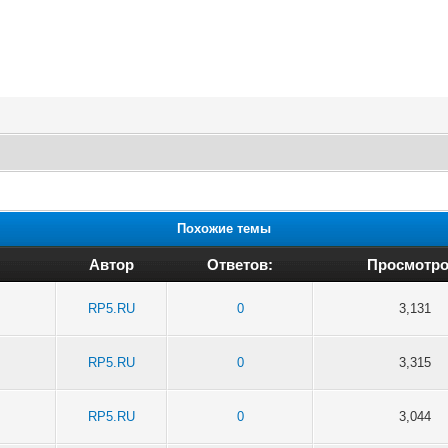
Похожие темы
Автор
Ответов:
Просмотро
RP5.RU
0
3,131
RP5.RU
0
3,315
RP5.RU
0
3,044