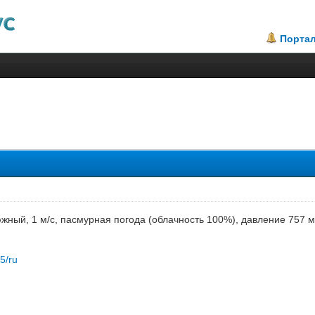
Порта
южный, 1 м/с, пасмурная погода (облачность 100%), давление 757 
85/ru