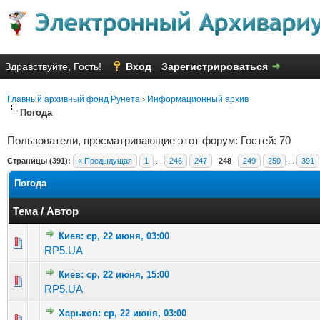
Здравствуйте, Гость!
Вход
Зарегистрироваться
Главный архивный фонд Рунета
›
Информационный архив
Погода
Пользователи, просматривающие этот форум: Гостей: 70
Страницы (391):
« Предыдущая
1
...
246
247
248
249
250
...
391
Погода
Тема
/
Автор
Киев: ср, 22 июня, 03:00
Голосов: 2 - Средняя оценка: 2 из 5
1
2
3
4
5
RP5.UA
Киев: ср, 22 июня, 15:00
Голосов: 2 - Средняя оценка: 3 из 5
1
2
3
4
5
RP5.UA
Харьков: ср, 22 июня, 03:00
Голосов: 2 - Средняя оценка: 3 из 5
1
2
3
4
5