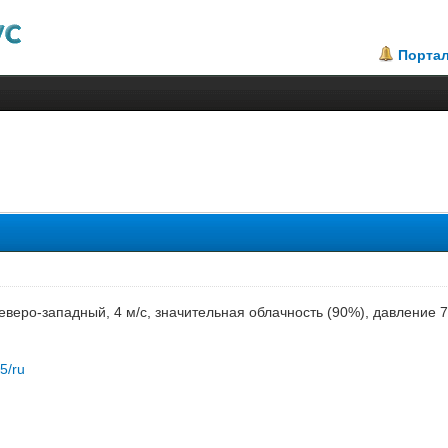
Порта
.5
северо-западный, 4 м/с, значительная облачность (90%), давление
85/ru