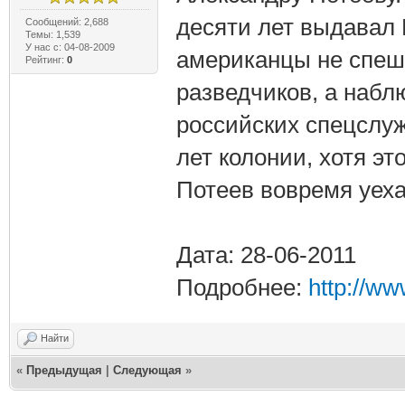
десяти лет выдавал 
Сообщений: 2,688
Темы: 1,539
У нас с: 04-08-2009
американцы не спеш
Рейтинг:
0
разведчиков, а набл
российских спецслуж
лет колонии, хотя эт
Потеев вовремя уех
Дата: 28-06-2011
Подробнее:
http://w
Найти
«
Предыдущая
|
Следующая
»