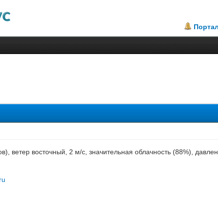
Порта
.8
сов), ветер восточный, 2 м/с, значительная облачность (88%), давл
ru