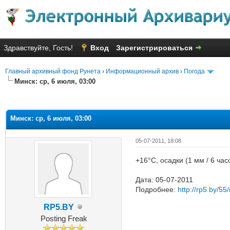
Здравствуйте, Гость!
Вход
Зарегистрироваться
Главный архивный фонд Рунета
›
Информационный архив
›
Погода
Минск: ср, 6 июля, 03:00
Голосов: 5 - Средняя оценка: 2
1
2
3
4
5
Минск: ср, 6 июля, 03:00
05-07-2011, 18:08
+16°C, осадки (1 мм / 6 ча
Дата: 05-07-2011
Подробнее:
http://rp5.by/55/
RP5.BY
Posting Freak