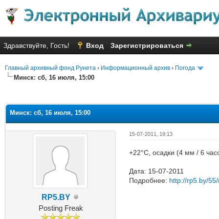
Здравствуйте, Гость!
Вход
Зарегистрироваться
Главный архивный фонд Рунета
›
Информационный архив
›
Погода
Минск: сб, 16 июля, 15:00
Голосов: 2 - Средняя оценка: 1
1
2
3
4
5
Минск: сб, 16 июля, 15:00
15-07-2011, 19:13
+22°C, осадки (4 мм / 6 ча
Дата: 15-07-2011
Подробнее:
http://rp5.by/55/
RP5.BY
Posting Freak