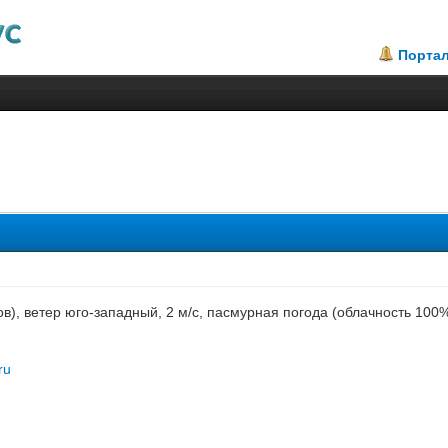
Порта
.5
сов), ветер юго-западный, 2 м/с, пасмурная погода (облачность 10
ru