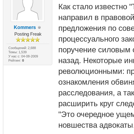
Как стало известно 
направил в правово
предложения по сов
Kommers
Posting Freak
процессуального за
поручение силовым 
Сообщений: 2,688
Темы: 1,539
У нас с: 04-08-2009
назад. Некоторые и
Рейтинг:
0
революционными: пр
ознакомления обвин
расследования, а та
расширить круг след
"Это очередное уще
новшества адвокаты