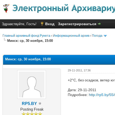
Здравствуйте, Гость!
Вход
Зарегистрироваться
Главный архивный фонд Рунета
›
Информационный архив
›
Погода
Минск: ср, 30 ноября, 15:00
Голосов: 2 - Средняя оценка: 3
1
2
3
4
5
Минск: ср, 30 ноября, 15:00
29-11-2011, 17:36
+2°C, без осадков, ветер ю
Дата: 29-11-2011
Подробнее:
http://rp5.by/55/
RP5.BY
Posting Freak