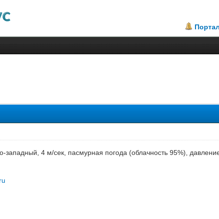
Порта
го-западный, 4 м/сек, пасмурная погода (облачность 95%), давлен
ru