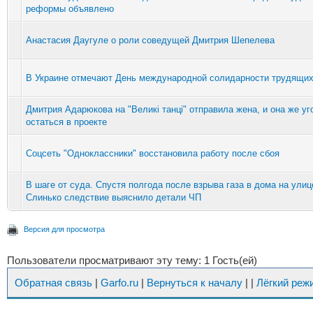
реформы объявлено
Анастасия Даугуле о роли соведущей Дмитрия Шепелева
В Украине отмечают День международной солидарности трудящи
Дмитрия Адарюкова на "Великі танці" отправила жена, и она же у
остаться в проекте
Соцсеть "Одноклассники" восстановила работу после сбоя
В шаге от суда. Спустя полгода после взрыва газа в дома на улиц
Слинько следствие выяснило детали ЧП
Версия для просмотра
Пользователи просматривают эту тему: 1 Гость(ей)
Обратная связь
|
Garfo.ru
|
Вернуться к началу
|
|
Лёгкий реж