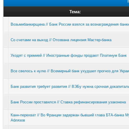
Тема:
Возьмибанкирщина // Банк России взялся за вознаграждения банк
Со счетами на выход // Отозвана лицензия Мастер-банка
Уходят с премией // Иностранные фонды продают Платинум Банк
Все свелось к нулю // Всемирный банк ухудшил прогноз для Укра
Банк развития требует развития // ВЭБу нужна срочная докапитал
Банк России проставился // Ставка рефинансирования узаконена
Канн-перехват // Во Франции задержан бывший глава БТА-банка М
Аблязов