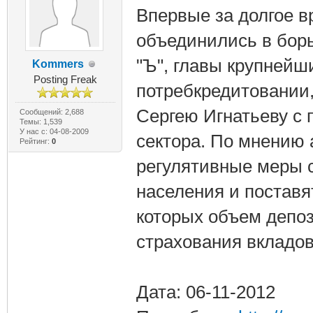
Впервые за долгое 
объединились в борь
"Ъ", главы крупнейш
Kommers
Posting Freak
потребкредитовании,
Сергею Игнатьеву с 
Сообщений: 2,688
Темы: 1,539
У нас с: 04-08-2009
сектора. По мнению 
Рейтинг:
0
регулятивные меры с
населения и поставят
которых объем депо
страхования вкладов
Дата: 06-11-2012