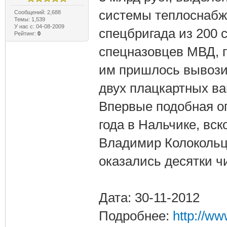
системы теплоснабж
Сообщений: 2,688
Темы: 1,539
У нас с: 04-08-2009
спецбригада из 200 
Рейтинг:
0
спецназовцев МВД, 
им пришлось вывозит
двух плацкартных ва
Впервые подобная о
года в Нальчике, вск
Владимир Колокольце
оказались десятки ч
Дата: 30-11-2012
Подробнее:
http://w