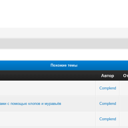
Похожие темы
Автор
От
Complend
цами с помощью клопов и муравьёв
Complend
Complend