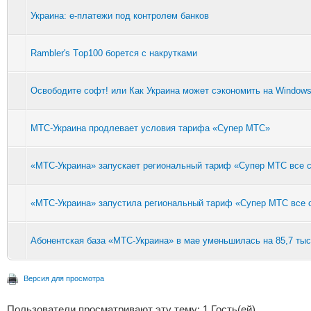
Украина: е-платежи под контролем банков
Rambler's Тop100 борется с накрутками
Освободите софт! или Как Украина может сэкономить на Window
МТС-Украина продлевает условия тарифа «Супер МТС»
«МТС-Украина» запускает региональный тариф «Супер МТС все 
«МТС-Украина» запустила региональный тариф «Супер МТС все 
Абонентская база «МТС-Украина» в мае уменьшилась на 85,7 тыс
Версия для просмотра
Пользователи просматривают эту тему: 1 Гость(ей)