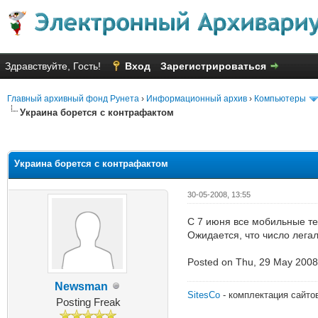
Здравствуйте, Гость!
Вход
Зарегистрироваться
Главный архивный фонд Рунета
›
Информационный архив
›
Компьютеры
Украина борется с контрафактом
Голосов: 8 - Средняя оценка: 2
1
2
3
4
5
Украина борется с контрафактом
30-05-2008, 13:55
С 7 июня все мобильные т
Ожидается, что число легал
Posted on Thu, 29 May 2008
Newsman
SitesCo
- комплектация сайто
Posting Freak