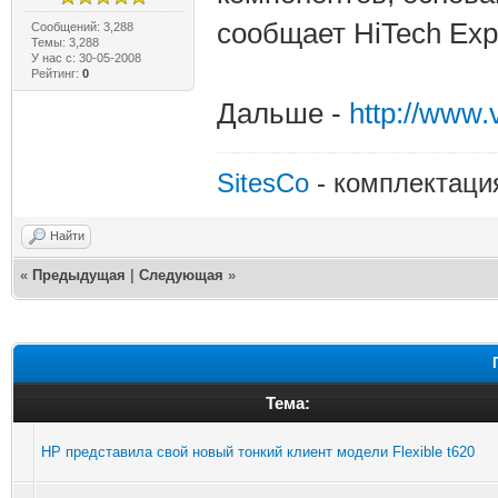
сообщает HiTech Expe
Сообщений: 3,288
Темы: 3,288
У нас с: 30-05-2008
Рейтинг:
0
Дальше -
http://www
SitesCo
- комплектаци
Найти
«
Предыдущая
|
Следующая
»
Тема:
HP представила свой новый тонкий клиент модели Flexible t620