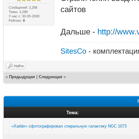
сайтов
Сообщений: 3,288
Темы: 3,288
У нас с: 30-05-2008
Рейтинг:
0
Дальше -
http://www
SitesCo
- комплектаци
Найти
«
Предыдущая
|
Следующая
»
Тема:
«Хаббл» сфотографировал спиральную галактику NGC 1073