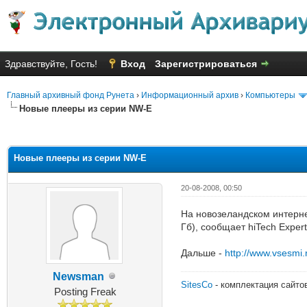
Здравствуйте, Гость!
Вход
Зарегистрироваться
Главный архивный фонд Рунета
›
Информационный архив
›
Компьютеры
Новые плееры из серии NW-E
Голосов: 5 - Средняя оценка: 1
1
2
3
4
5
Новые плееры из серии NW-E
20-08-2008, 00:50
На новозеландском интерне
Гб), сообщает hiTech Expert
Дальше -
http://www.vsesmi
Newsman
SitesCo
- комплектация сайто
Posting Freak