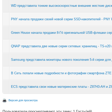
WD представила тонкие высокоскоростные внешние жесткие диск
PNY начала продажи своей новой серии SSD-накопителей - PNY P
Green House начала продажи 8-Гб оригинальной USB-флешки сер
QNAP представила две новые серии сетевых хранилищ - TS-x20 
Samsung представила мониторы нового поколения 5-й серии для
В Сеть попали новые подробности и фотографии смартфона ZTE 
ECS представила свои новые материнские платы - Z87H3-AH и Z
Версия для просмотра
Пользователи просматривают эту тему: 1 Гость(ей)