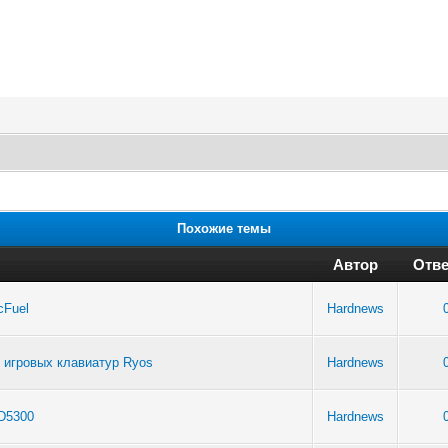
Похожие темы
Автор
Отве
cFuel
Hardnews
 игровых клавиатур Ryos
Hardnews
D5300
Hardnews