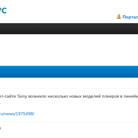
Порта
.8
т-сайте Sony возникло несколько новых моделей плееров в линейк
.
.ru/news/1975498/
в