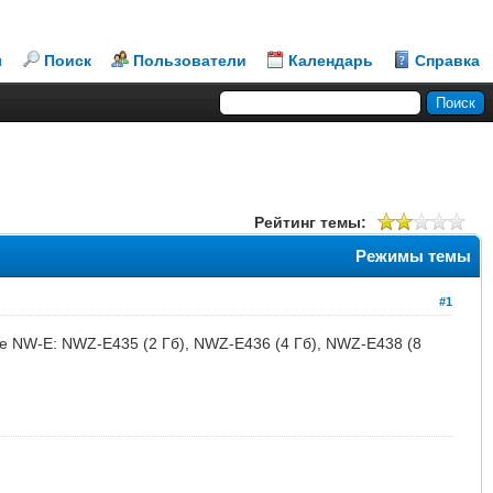
л
Поиск
Пользователи
Календарь
Справка
Рейтинг темы:
Режимы темы
#1
е NW-E: NWZ-E435 (2 Гб), NWZ-E436 (4 Гб), NWZ-E438 (8