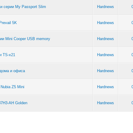
и серии My Passport Slim
Hardnews
revail 5K
Hardnews
ии Mini Cooper USB memory
Hardnews
и TS-x21
Hardnews
 дома и офиса
Hardnews
Nubia Z5 Mini
Hardnews
87H3-AH Golden
Hardnews