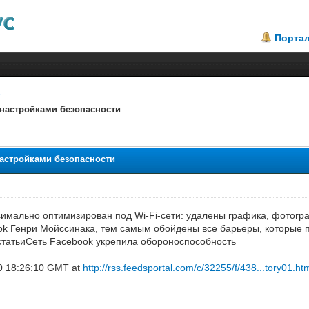
Порта
 настройками безопасности
настройками безопасности
симально оптимизирован под Wi-Fi-сети: удалены графика, фотогра
k Генри Мойссинака, тем самым обойдены все барьеры, которые 
татьиСеть Facebook укрепила обороноспособность
0 18:26:10 GMT at
http://rss.feedsportal.com/c/32255/f/438...tory01.ht