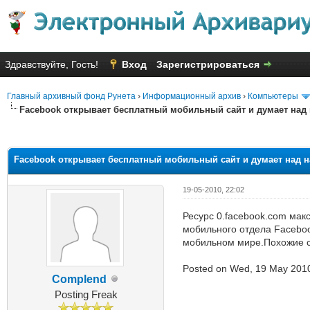
Здравствуйте, Гость!
Вход
Зарегистрироваться
Главный архивный фонд Рунета
›
Информационный архив
›
Компьютеры
Facebook открывает бесплатный мобильный сайт и думает над
Голосов: 3 - Средняя оценка: 2
1
2
3
4
5
Facebook открывает бесплатный мобильный сайт и думает над 
19-05-2010, 22:02
Ресурс 0.facebook.com мак
мобильного отдела Faceboo
мобильном мире.Похожие с
Posted on Wed, 19 May 201
Complend
Posting Freak