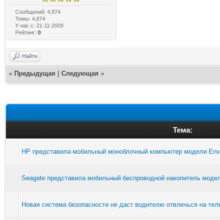
Сообщений: 4,874
Темы: 4,874
У нас с: 21-11-2009
Рейтинг:
0
Найти
«
Предыдущая
|
Следующая
»
Тема:
HP представила мобильный моноблочный компьютер модели Env
Seagate представила мобильный беспроводной накопитель модели
Новая система безопасности не даст водителю отвлечься на те