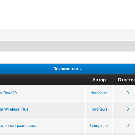
Похожие темы
Автор
Ответо
y Rove20
Hardnews
0
 Wireless Plus
Hardnews
0
лефонные разговоры
Complend
0