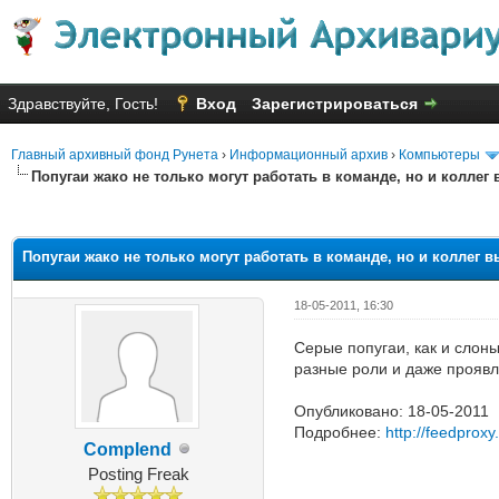
Здравствуйте, Гость!
Вход
Зарегистрироваться
Главный архивный фонд Рунета
›
Информационный архив
›
Компьютеры
Попугаи жако не только могут работать в команде, но и коллег
Голосов: 1 - Средняя оценка: 1
1
2
3
4
5
Попугаи жако не только могут работать в команде, но и коллег 
18-05-2011, 16:30
Серые попугаи, как и слон
разные роли и даже проявл
Опубликовано: 18-05-2011
Подробнее:
http://feedprox
Complend
Posting Freak