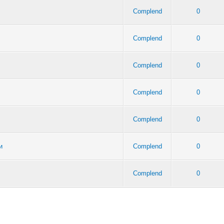
Complend
0
Complend
0
Complend
0
Complend
0
Complend
0
и
Complend
0
Complend
0