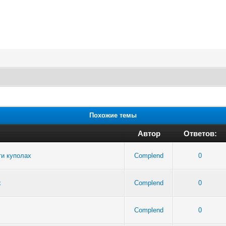
Похожие темы
Автор
Ответов:
ти куполах
Complend
0
х
Complend
0
Complend
0