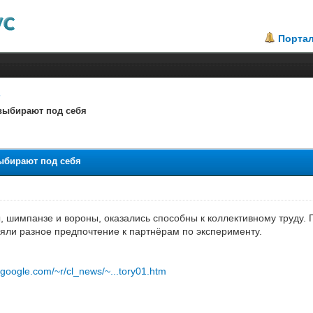
Порта
 выбирают под себя
выбирают под себя
ы, шимпанзе и вороны, оказались способны к коллективному труду.
яли разное предпочтение к партнёрам по эксперименту.
y.google.com/~r/cl_news/~...tory01.htm