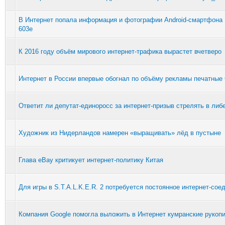
В Интернет попала информация и фотографии Android-смартфона
603e
К 2016 году объём мирового интернет-трафика вырастет вчетверо
Интернет в России впервые обогнал по объёму рекламы печатны
Ответит ли депутат-единоросс за интернет-призыв стрелять в либ
Художник из Нидерландов намерен «выращивать» лёд в пустыне
Глава eBay критикует интернет-политику Китая
Для игры в S.T.A.L.K.E.R. 2 потребуется постоянное интернет-сое
Компания Google помогла выложить в Интернет кумранские рукоп