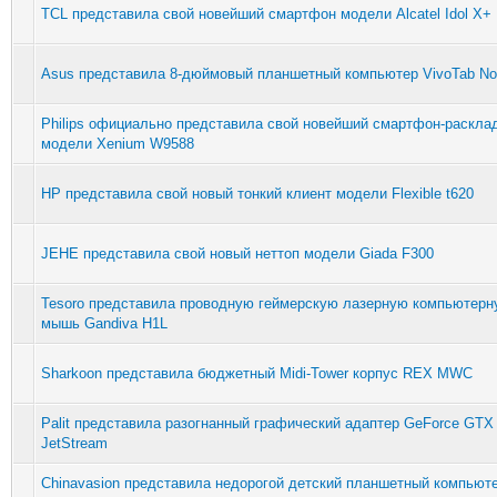
TCL представила свой новейший смартфон модели Alcatel Idol X+
Asus представила 8-дюймовый планшетный компьютер VivoTab No
Philips официально представила свой новейший смартфон-раскла
модели Xenium W9588
HP представила свой новый тонкий клиент модели Flexible t620
JEHE представила свой новый неттоп модели Giada F300
Tesoro представила проводную геймерскую лазерную компьютер
мышь Gandiva H1L
Sharkoon представила бюджетный Midi-Tower корпус REX MWC
Palit представила разогнанный графический адаптер GeForce GTX 
JetStream
Chinavasion представила недорогой детский планшетный компьюте