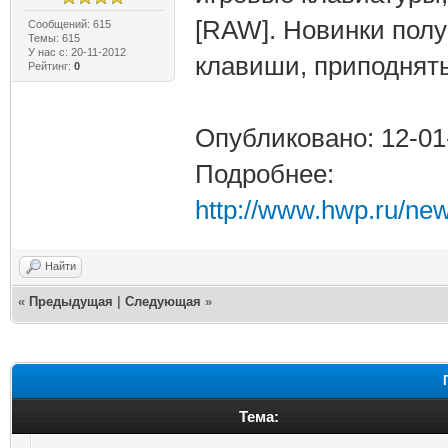
[RAW]. Новинки пол
Сообщений: 615
Темы: 615
У нас с: 20-11-2012
клавиши, приподнят
Рейтинг:
0
Опубликовано: 12-01
Подробнее:
http://www.hwp.ru/ne
Найти
«
Предыдущая
|
Следующая
»
Тема: