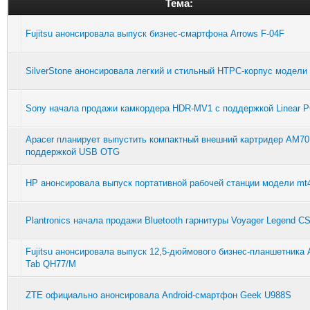
Тема:
Fujitsu анонсировала выпуск бизнес-смартфона Arrows F-04F
SilverStone анонсировала легкий и стильный HTPC-корпус модели
Sony начала продажи камкордера HDR-MV1 с поддержкой Linear 
Apacer планирует выпустить компактный внешний картридер AM70
поддержкой USB OTG
HP анонсировала выпуск портативной рабочей станции модели mt
Plantronics начала продажи Bluetooth гарнитуры Voyager Legend C
Fujitsu анонсировала выпуск 12,5-дюймового бизнес-планшетника 
Tab QH77/M
ZTE официально анонсировала Android-смартфон Geek U988S