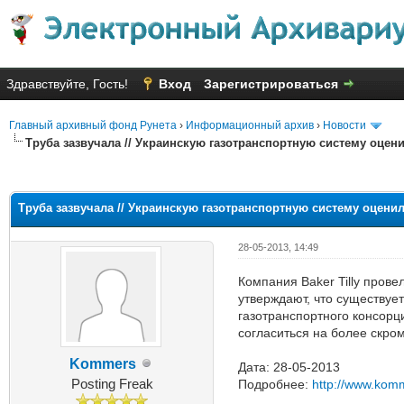
Здравствуйте, Гость!
Вход
Зарегистрироваться
Главный архивный фонд Рунета
›
Информационный архив
›
Новости
Труба зазвучала // Украинскую газотранспортную систему оцени
Голосов: 13 - Средняя оценка: 
1
2
3
4
5
Труба зазвучала // Украинскую газотранспортную систему оценил
28-05-2013, 14:49
Компания Baker Tilly пров
утверждают, что существуе
газотранспортного консорц
согласиться на более скро
Kommers
Дата: 28-05-2013
Posting Freak
Подробнее:
http://www.kom