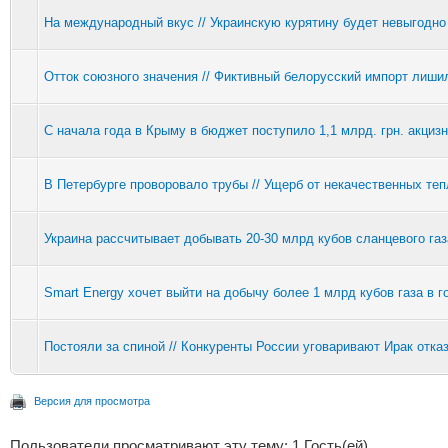
На международный вкус // Украинскую курятину будет невыгодно
Отток союзного значения // Фиктивный белорусский импорт лиш
С начала года в Крыму в бюджет поступило 1,1 млрд. грн. акцизн
В Петербурге проворовало трубы // Ущерб от некачественных теп
Украина рассчитывает добывать 20-30 млрд кубов сланцевого газ
Smart Energy хочет выйти на добычу более 1 млрд кубов газа в г
Постояли за спиной // Конкуренты России уговаривают Ирак отказ
Версия для просмотра
Пользователи просматривают эту тему: 1 Гость(ей)