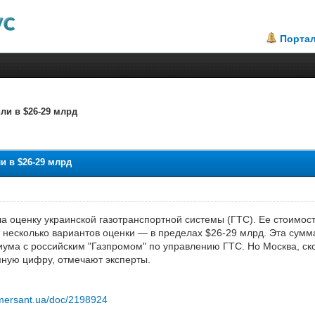
Порта
ли в $26-29 млрд
1.85
и в $26-29 млрд
ела оценку украинской газотранспортной системы (ГТС). Ее стоимос
т несколько вариантов оценки — в пределах $26-29 млрд. Эта сумм
иума с российским "Газпромом" по управлению ГТС. Но Москва, ско
мную цифру, отмечают эксперты.
mersant.ua/doc/2198924