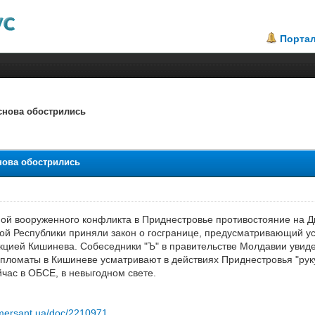
Порта
 снова обострились
.22
нова обострились
й вооруженного конфликта в Приднестровье противостояние на Дне
ой Республики приняли закон о госгранице, предусматривающий у
ией Кишинева. Собеседники "Ъ" в правительстве Молдавии увидел
пломаты в Кишиневе усматривают в действиях Приднестровья "руку
час в ОБСЕ, в невыгодном свете.
mersant.ua/doc/2210971