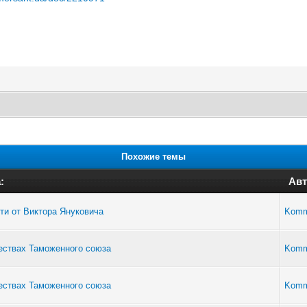
Похожие темы
:
Авт
ти от Виктора Януковича
Komm
ществах Таможенного союза
Komm
ществах Таможенного союза
Komm