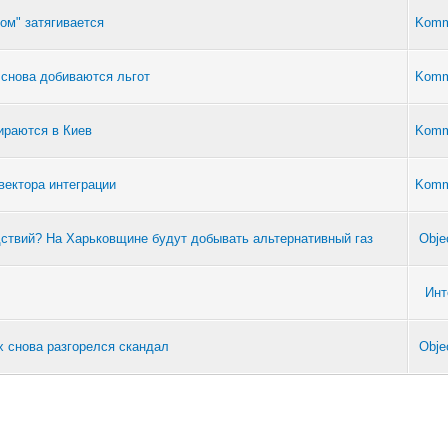
ом" затягивается
Komm
 снова добиваются льгот
Komm
ираются в Киев
Komm
вектора интеграции
Komm
дствий? На Харьковщине будут добывать альтернативный газ
Obje
Инт
х снова разгорелся скандал
Obje