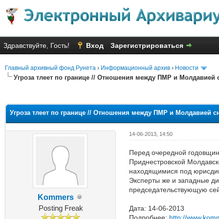
Здравствуйте, Гость!
Вход
Зарегистрироваться
Главный архивный фонд Рунета
›
Информационный архив
›
Новости
Угроза тлеет по границе // Отношения между ПМР и Молдавией
Голосов: 9 - Средняя оценка: 2
1
2
3
4
5
Угроза тлеет по границе // Отношения между ПМР и Молдавией с
14-06-2013, 14:50
Перед очередной годовщино
Приднестровской Молдавск
находящимися под юрисдикц
Эксперты же и западные ди
председательствующую сей
Kommers
Posting Freak
Дата: 14-06-2013
Подробнее:
http://www.kom