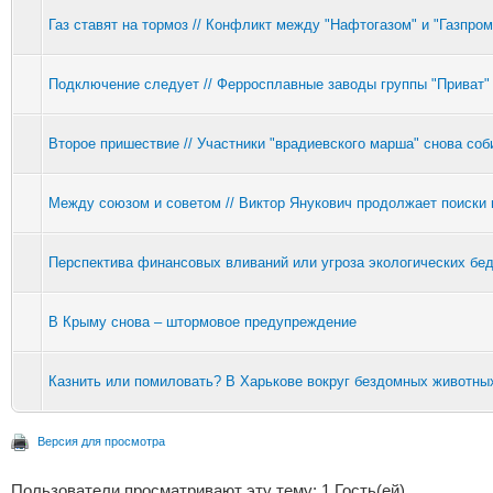
Газ ставят на тормоз // Конфликт между "Нафтогазом" и "Газпром
Подключение следует // Ферросплавные заводы группы "Приват"
Второе пришествие // Участники "врадиевского марша" снова соб
Между союзом и советом // Виктор Янукович продолжает поиски 
Перспектива финансовых вливаний или угроза экологических бе
В Крыму снова – штормовое предупреждение
Казнить или помиловать? В Харькове вокруг бездомных животны
Версия для просмотра
Пользователи просматривают эту тему: 1 Гость(ей)