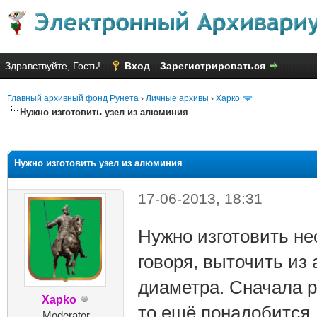
Здравствуйте, Гость!
Вход
Зарегистрироваться
Главный архивный фонд Рунета
›
Личные архивы
›
Харко
Нужно изготовить узел из алюминия
няя оценка: 2.39
Нужно изготовить узел из алюминия
17-06-2013, 18:31
Нужно изготовить не
говоря, выточить из
диаметра. Сначала р
Xapko
то ещё понадобится.
Moderator