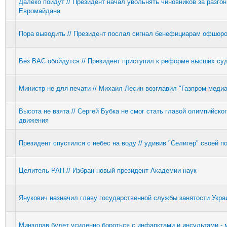
Далеко пойдут // Президент начал увольнять чиновников за разгон
Евромайдана
Пора выводить // Президент послал сигнал бенефициарам офшор
Без ВАС обойдутся // Президент приступил к реформе высших су
Министр не для печати // Михаил Лесин возглавил "Газпром-медиа
Высота не взята // Сергей Бубка не смог стать главой олимпийско
движения
Президент спустился с небес на воду // удивив "Селигер" своей п
Целитель РАН // Избран новый президент Академии наук
Янукович назначил главу государственной службы занятости Укра
Минздрав будет усиленно бороться с инфарктами и инсультами - 