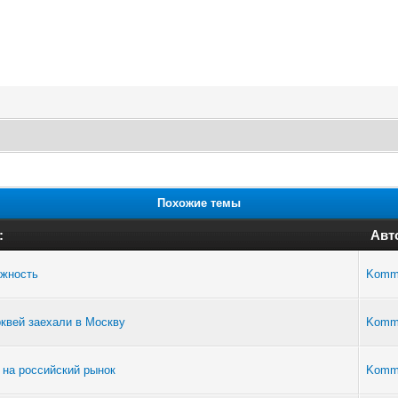
Похожие темы
:
Авт
лжность
Komm
рквей заехали в Москву
Komm
 на российский рынок
Komm