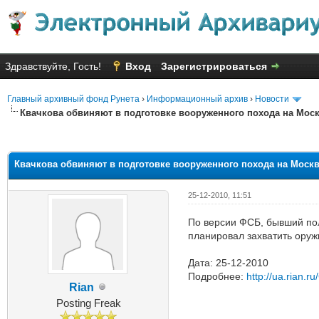
Здравствуйте, Гость!
Вход
Зарегистрироваться
Главный архивный фонд Рунета
›
Информационный архив
›
Новости
Квачкова обвиняют в подготовке вооруженного похода на Москв
Голосов: 1 - Средняя оценка: 1
1
2
3
4
5
Квачкова обвиняют в подготовке вооруженного похода на Москву
25-12-2010, 11:51
По версии ФСБ, бывший пол
планировал захватить оружи
Дата: 25-12-2010
Подробнее:
http://ua.rian.
Rian
Posting Freak