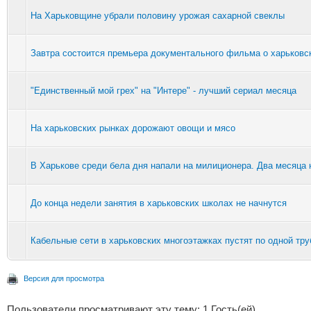
На Харьковщине убрали половину урожая сахарной свеклы
Завтра состоится премьера документального фильма о харьковс
"Единственный мой грех" на "Интере" - лучший сериал месяца
На харьковских рынках дорожают овощи и мясо
В Харькове среди бела дня напали на милиционера. Два месяца 
До конца недели занятия в харьковских школах не начнутся
Кабельные сети в харьковских многоэтажках пустят по одной тру
Версия для просмотра
Пользователи просматривают эту тему: 1 Гость(ей)