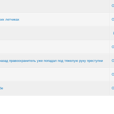
O
ких летчиках
O
O
назад правоохранитель уже попадал под тяжелую руку преступни
O
O
бе
O