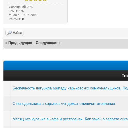
Сообщений: 876
Темы: 876
У нас с: 19-07-2010
Рейтинг:
0
Найти
«
Предыдущая
|
Следующая
»
Те
Беспечность погубила бригаду харьковских коммунальщиков. По
С понедельника в харьковских домах отключат отопление
Месяц без курения в кафе и ресторанах. Как закон о запрете си