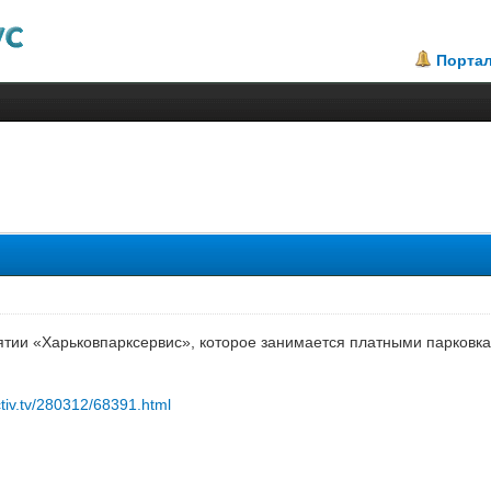
Порта
.5
ии «Харьковпарксервис», которое занимается платными парковка
ctiv.tv/280312/68391.html