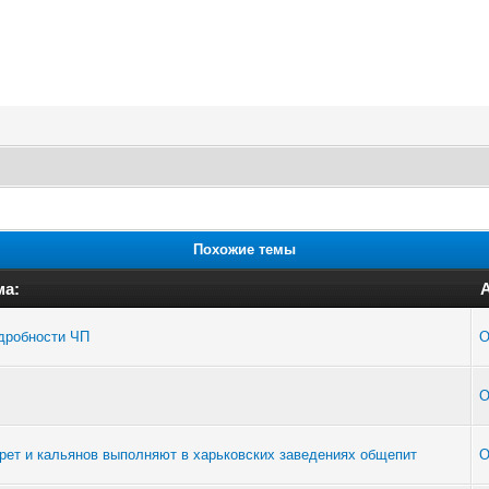
Похожие темы
ма:
дробности ЧП
O
O
гарет и кальянов выполняют в харьковских заведениях общепит
O