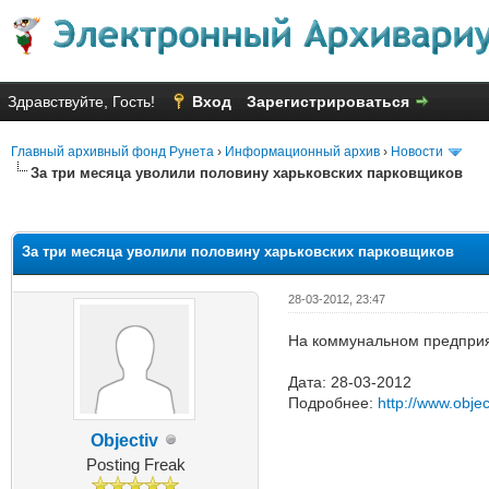
Здравствуйте, Гость!
Вход
Зарегистрироваться
Главный архивный фонд Рунета
›
Информационный архив
›
Новости
За три месяца уволили половину харьковских парковщиков
Голосов: 4 - Средняя оценка: 2
1
2
3
4
5
За три месяца уволили половину харьковских парковщиков
28-03-2012, 23:47
На коммунальном предприят
Дата: 28-03-2012
Подробнее:
http://www.obje
Objectiv
Posting Freak