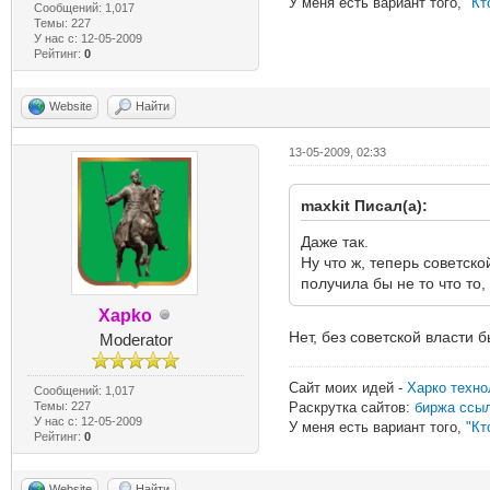
У меня есть вариант того,
"Кт
Сообщений: 1,017
Темы: 227
У нас с: 12-05-2009
Рейтинг:
0
Website
Найти
13-05-2009, 02:33
maxkit Писал(а):
Даже так.
Ну что ж, теперь советск
получила бы не то что то,
Xapko
Нет, без советской власти 
Moderator
Сайт моих идей -
Харко техно
Сообщений: 1,017
Темы: 227
Раскрутка сайтов:
биржа ссы
У нас с: 12-05-2009
У меня есть вариант того,
"Кт
Рейтинг:
0
Website
Найти