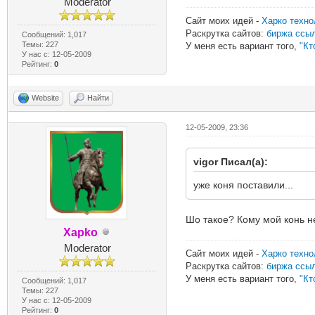
Moderator
Сайт моих идей -
Харко техно
Раскрутка сайтов:
биржа ссы
Сообщений: 1,017
Темы: 227
У меня есть вариант того,
"Кт
У нас с: 12-05-2009
Рейтинг:
0
Website
Найти
12-05-2009, 23:36
vigor Писал(а):
уже коня поставили...
Шо такое? Кому мой конь н
Xapko
Moderator
Сайт моих идей -
Харко техно
Раскрутка сайтов:
биржа ссы
У меня есть вариант того,
"Кт
Сообщений: 1,017
Темы: 227
У нас с: 12-05-2009
Рейтинг:
0