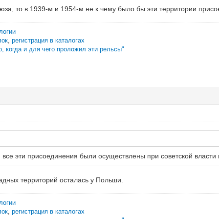
юза, то в 1939-м и 1954-м не к чему было бы эти территории присо
логии
лок
,
регистрация в каталогах
о, когда и для чего проложил эти рельсы"
 все эти присоединения были осуществлены при советской власти и,
падных территорий осталась у Польши.
логии
лок
,
регистрация в каталогах