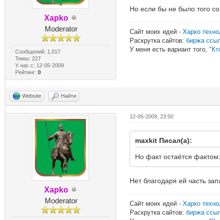
Но если бы не было того со
Xapko
Moderator
Сайт моих идей -
Харко техно
Раскрутка сайтов:
биржа ссы
У меня есть вариант того,
"Кт
Сообщений: 1,017
Темы: 227
У нас с: 12-05-2009
Рейтинг:
0
Website
Найти
12-05-2009, 23:50
maxkit Писал(а):
Но факт остаётся фактом:
Нет благодаря ей часть за
Xapko
Moderator
Сайт моих идей -
Харко техно
Раскрутка сайтов:
биржа ссы