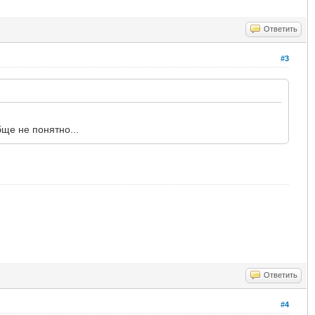
Ответить
#3
бще не понятно...
Ответить
#4