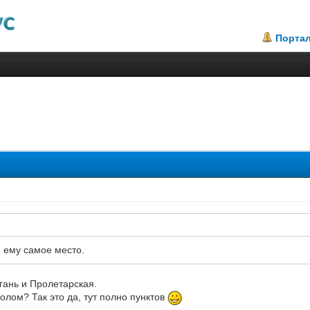
Порта
2.62
 ему самое место.
огань и Пролетарская.
олом? Так это да, тут полно пунктов