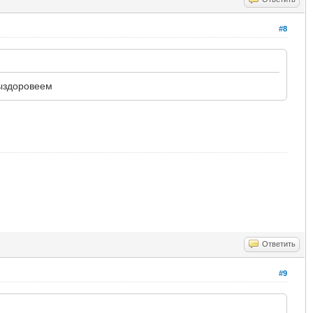
#8
выздоровеем
Ответить
#9