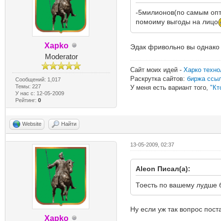
-5милионов(по самым оп
помоиму выгоды на лицо
Xapko
Эдак фривольно вы однако
Moderator
Сайт моих идей -
Харко техно
Раскрутка сайтов:
биржа ссы
Сообщений: 1,017
Темы: 227
У меня есть вариант того,
"Кт
У нас с: 12-05-2009
Рейтинг:
0
Website
Найти
13-05-2009, 02:37
Aleon Писал(а):
Тоесть по вашему лудше б
Ну если уж так вопрос пост
Xapko