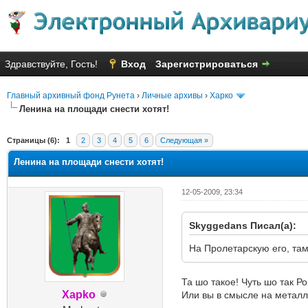
Здравствуйте, Гость!
Вход
Зарегистрироваться
Главный архивный фонд Рунета
›
Личные архивы
›
Харко
Ленина на площади снести хотят!
Голосов: 13 - Средняя оценка: 
1
2
3
4
5
Страницы (6):
1
2
3
4
5
6
Следующая »
Ленина на площади снести хотят!
12-05-2009, 23:34
Skyggedans Писал(а):
На Пролетарскую его, там
Та шо такое! Чуть шо так Р
Xapko
Или вы в смысле на металл