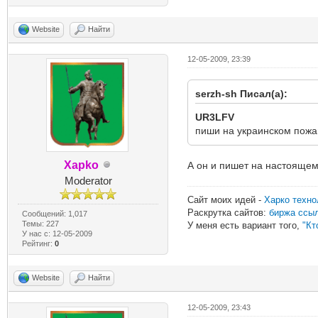
Website
Найти
12-05-2009, 23:39
serzh-sh Писал(а):
UR3LFV
пиши на украинском пожай
Xapko
А он и пишет на настояще
Moderator
Сайт моих идей -
Харко техно
Раскрутка сайтов:
биржа ссы
Сообщений: 1,017
Темы: 227
У меня есть вариант того,
"Кт
У нас с: 12-05-2009
Рейтинг:
0
Website
Найти
12-05-2009, 23:43