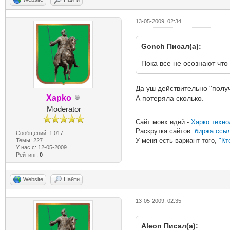
13-05-2009, 02:34
Gonch Писал(а):
Пока все не осознают что
Да уш действительно "получ
Xapko
А потеряла сколько.
Moderator
Сайт моих идей -
Харко техно
Раскрутка сайтов:
биржа ссы
Сообщений: 1,017
У меня есть вариант того,
"Кт
Темы: 227
У нас с: 12-05-2009
Рейтинг:
0
Website
Найти
13-05-2009, 02:35
Aleon Писал(а):