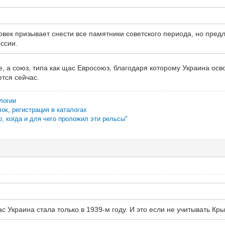
овек призывает снести все памятники советского периода, но предл
ссии.
, а союз, типа как щас Евросоюз, благодаря которому Украина осв
ется сейчас.
логии
лок
,
регистрация в каталогах
о, когда и для чего проложил эти рельсы"
ас Украина стала только в 1939-м году. И это если не учитывать К