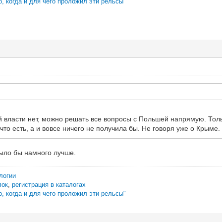
о, когда и для чего проложил эти рельсы"
ой власти нет, можно решать все вопросы с Польшей напрямую. Толь
 что есть, а и вовсе ничего не получила бы. Не говоря уже о Крыме.
было бы намного лучше.
логии
лок
,
регистрация в каталогах
о, когда и для чего проложил эти рельсы"