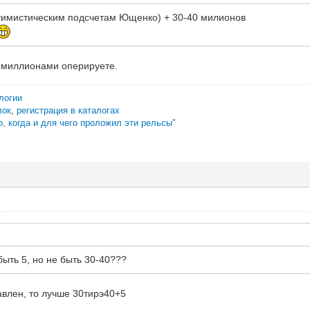
тимистическим подсчетам Ющенко) + 30-40 милионов
 миллионами оперируете.
логии
лок
,
регистрация в каталогах
о, когда и для чего проложил эти рельсы"
ыть 5, но не быть 30-40???
авлен, то лучше 30тирэ40+5