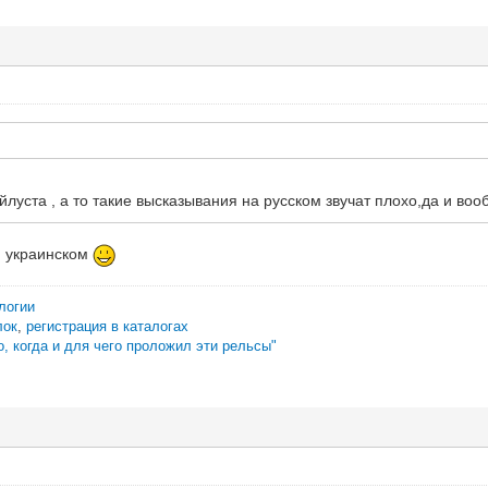
луста , а то такие высказывания на русском звучат плохо,да и воо
м украинском
логии
лок
,
регистрация в каталогах
о, когда и для чего проложил эти рельсы"