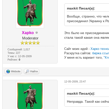
maxkit Писал(а):
Вообще, странно, что чел
присоединил Украину к Ро
Xapko
Это было не присоединение
стала такой какая она явля
Moderator
Сайт моих идей -
Харко техно
Сообщений: 1,017
Темы: 227
Раскрутка сайтов:
биржа ссы
У нас с: 12-05-2009
У меня есть вариант того,
"Кт
Рейтинг:
0
Website
Найти
12-05-2009, 23:47
maxkit Писал(а):
Неправда. Такой как сейч