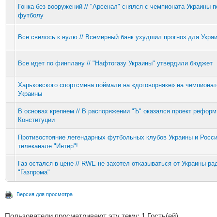
Гонка без вооружений // "Арсенал" снялся с чемпионата Украины п
футболу
Все свелось к нулю // Всемирный банк ухудшил прогноз для Укра
Все идет по финплану // "Нафтогазу Украины" утвердили бюджет
Харьковского спортсмена поймали на «договорняке» на чемпионат
Украины
В основах крепнем // В распоряжении "Ъ" оказался проект рефор
Конституции
Противостояние легендарных футбольных клубов Украины и Росси
телеканале "Интер"!
Газ остался в цене // RWE не захотел отказываться от Украины ра
"Газпрома"
Версия для просмотра
Пользователи просматривают эту тему: 1 Гость(ей)