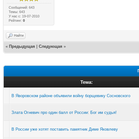
Сообщений: 643
Темы: 643
У нас с: 19-07-2010
Рейтинг:
0
Найти
«
Предыдущая
|
Следующая
»
Тема:
В Яворовском районе объявили войну борщевику Сосновского
Злата Огневич про один балл от России: Бог им судья!
В России уже хотят поставить памятник Диме Яковлеву