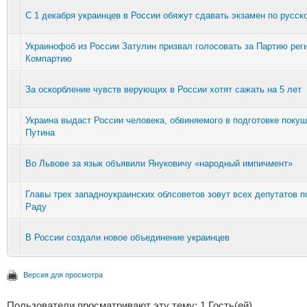
С 1 декабря украинцев в России обяжут сдавать экзамен по русск
Украинофоб из России Затулин призвал голосовать за Партию рег
Компартию
За оскорбление чувств верующих в России хотят сажать на 5 лет
Украина выдаст России человека, обвиняемого в подготовке покуш
Путина
Во Львове за язык объявили Януковичу «народный импичмент»
Главы трех западноукраинских облсоветов зовут всех депутатов 
Раду
В России создали новое объединение украинцев
Версия для просмотра
Пользователи просматривают эту тему: 1 Гость(ей)