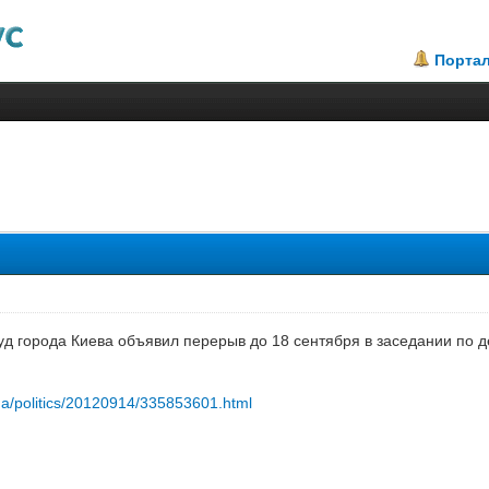
Порта
д города Киева объявил перерыв до 18 сентября в заседании по д
.ua/politics/20120914/335853601.html