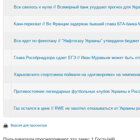
Все свелось к нулю // Всемирный банк ухудшил прогноз для Укр
Канн-перехват // Во Франции задержан бывший глава БТА-банка 
Все идет по финплану // "Нафтогазу Украины" утвердили бюджет
Глава Рособрнадзора сдает ЕГЭ // Иван Муравьев может быть от
Харьковского спортсмена поймали на «договорняке» на чемпиона
Противостояние легендарных футбольных клубов Украины и Росси
Газ остался в цене // RWE не захотел отказываться от Украины р
Версия для просмотра
Пользователи просматривают эту тему: 1 Гость(ей)