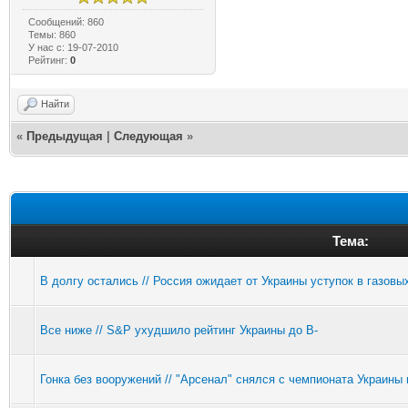
Сообщений: 860
Темы: 860
У нас с: 19-07-2010
Рейтинг:
0
Найти
«
Предыдущая
|
Следующая
»
Тема:
В долгу остались // Россия ожидает от Украины уступок в газовы
Все ниже // S&P ухудшило рейтинг Украины до В-
Гонка без вооружений // "Арсенал" снялся с чемпионата Украины