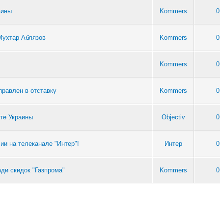
аины
Kommers
0
Мухтар Аблязов
Kommers
0
Kommers
0
правлен в отставку
Kommers
0
те Украины
Objectiv
0
и на телеканале "Интер"!
Интер
0
ади скидок "Газпрома"
Kommers
0