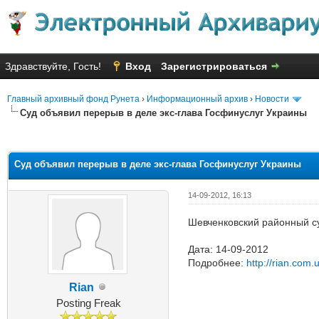
Здравствуйте, Гость!
Вход
Зарегистрироваться
Главный архивный фонд Рунета
›
Информационный архив
›
Новости
Суд объявил перерыв в деле экс-глава Госфинуслуг Украины
Голосов: 1 - Средняя оценка: 1
1
2
3
4
5
Суд объявил перерыв в деле экс-глава Госфинуслуг Украины
14-09-2012, 16:13
Шевченковский районный су
Дата: 14-09-2012
Подробнее:
http://rian.com
Rian
Posting Freak