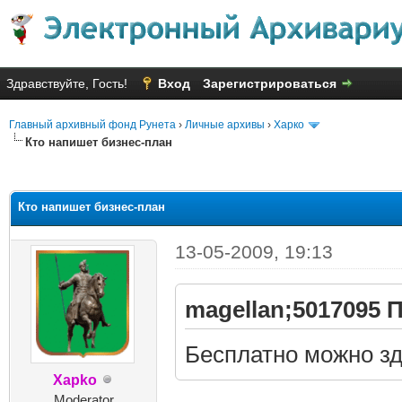
Здравствуйте, Гость!
Вход
Зарегистрироваться
Главный архивный фонд Рунета
›
Личные архивы
›
Харко
Кто напишет бизнес-план
яя оценка: 2.2
Кто напишет бизнес-план
13-05-2009, 19:13
magellan;5017095 П
Бесплатно можно зде
Xapko
Moderator