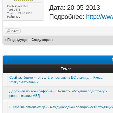
Дата: 20-05-2013
Сообщений: 876
Темы: 876
У нас с: 19-07-2010
Подробнее:
http://ww
Рейтинг:
0
Найти
«
Предыдущая
|
Следующая
»
Тема:
Свой газ ближе к телу // Его поставки в ЕС стали для Киева
"факультативными"
Доложили по всей реформе // Эксперты обсудили подготовку к
реорганизации МВД
В Украине отмечают День международной солидарности трудящи