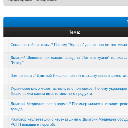
Тема:
Сопло не той системы // Почему "Булава" до сих пор летает мимо
Дмитрий Шепелев приглашает звезд на "Летнюю кухню" телекана
"Интер"
Зам виноват // Дмитрий Ливанов принял отставку своего заместит
Украинское мясо может исчезнуть с прилавков. Почему украинцев
бразильским салом вместо местного продукта
Дмитрий Медведев: все в норме // Премьер-министр не видит реак
тренда
Разговор неулетевших с неуехавшими // Дмитрий Медведев обсуд
РСПП новации и перегибы