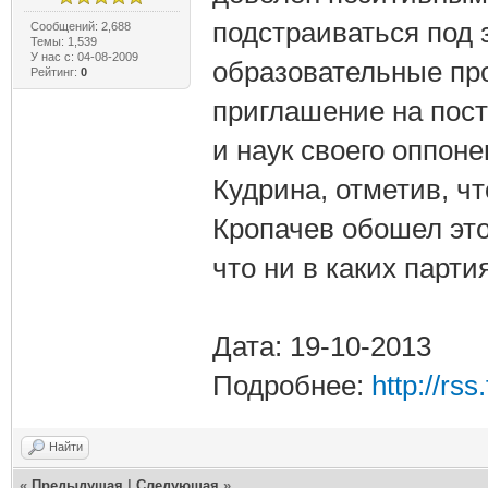
подстраиваться под 
Сообщений: 2,688
Темы: 1,539
У нас с: 04-08-2009
образовательные пр
Рейтинг:
0
приглашение на пост
и наук своего оппон
Кудрина, отметив, ч
Кропачев обошел этот
что ни в каких партия
Дата: 19-10-2013
Подробнее:
http://rs
Найти
«
Предыдущая
|
Следующая
»