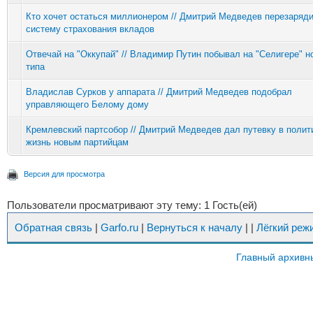
Кто хочет остаться миллионером // Дмитрий Медведев перезаряд
систему страхования вкладов
Отвечай на "Оккупай" // Владимир Путин побывал на "Селигере" н
типа
Владислав Сурков у аппарата // Дмитрий Медведев подобрал
управляющего Белому дому
Кремлевский партсобор // Дмитрий Медведев дал путевку в поли
жизнь новым партийцам
Версия для просмотра
Пользователи просматривают эту тему: 1 Гость(ей)
Обратная связь
|
Garfo.ru
|
Вернуться к началу
|
|
Лёгкий реж
Главный архивн