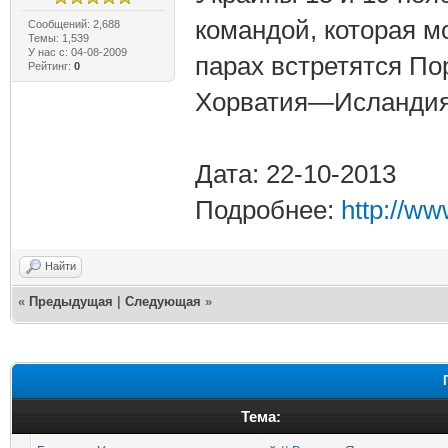
командой, которая м
Сообщений: 2,688
Темы: 1,539
У нас с: 04-08-2009
парах встретятся П
Рейтинг:
0
Хорватия—Исландия
Дата: 22-10-2013
Подробнее:
http://w
Найти
«
Предыдущая
|
Следующая
»
Тема: