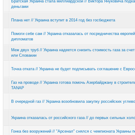
Братская Украина стала миллиардской // Виктора Януковича подк
деньгами
Плана нет // Украина вступит в 2014 год без госбюджета
Помоги себе сам // Украина отказалась от посредничества европе
дипломатов
Меж двух труб // Украина надеется снизить стоимость газа за сче
или Словакии
Точка отката // Украина не будет подписывать соглашение с Евро
Газ на проводе // Украина готова помочь Азербайджану в строител
TANAP
В очередной газ // Украина возобновила закупку российских углев
Украина отказалась от российского газа // до первых сильных хол
Гонка без вооружений // "Арсенал" снялся с чемпионата Украины п