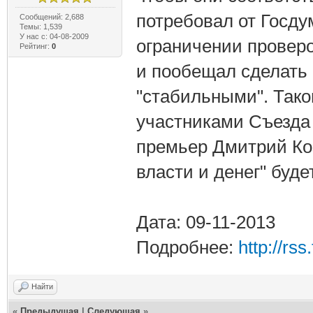
потребовал от Госду
Сообщений: 2,688
Темы: 1,539
У нас с: 04-08-2009
ограничении проверо
Рейтинг:
0
и пообещал сделать
"стабильными". Тако
участниками Съезда
премьер Дмитрий Коз
власти и денег" буде
Дата: 09-11-2013
Подробнее:
http://rs
Найти
«
Предыдущая
|
Следующая
»