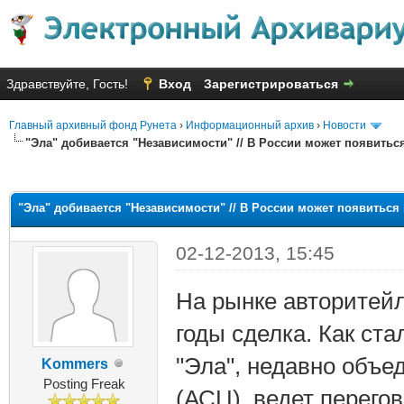
Здравствуйте, Гость!
Вход
Зарегистрироваться
Главный архивный фонд Рунета
›
Информационный архив
›
Новости
"Эла" добивается "Независимости" // В России может появить
дняя оценка: 2.5
"Эла" добивается "Независимости" // В России может появитьс
02-12-2013, 15:45
На рынке авторитейл
годы сделка. Как ста
"Эла", недавно объе
Kommers
Posting Freak
(АСЦ), ведет перего