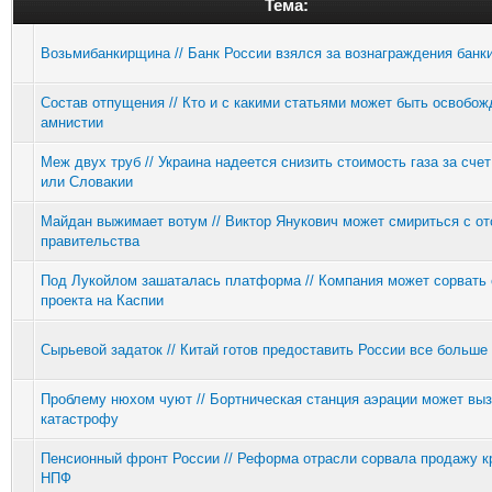
Тема:
Возьмибанкирщина // Банк России взялся за вознаграждения банк
Состав отпущения // Кто и с какими статьями может быть освобож
амнистии
Меж двух труб // Украина надеется снизить стоимость газа за сче
или Словакии
Майдан выжимает вотум // Виктор Янукович может смириться с от
правительства
Под Лукойлом зашаталась платформа // Компания может сорвать 
проекта на Каспии
Сырьевой задаток // Китай готов предоставить России все больше
Проблему нюхом чуют // Бортническая станция аэрации может вы
катастрофу
Пенсионный фронт России // Реформа отрасли сорвала продажу к
НПФ