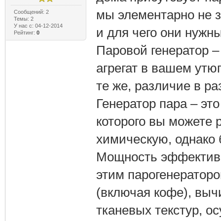
мы элементарно не з
Сообщений: 2
Темы: 2
У нас с: 04-12-2014
и для чего они нужны
Рейтинг:
0
Паровой генератор –
агрегат в вашем утюг
те же, различие в р
Генератор пара – эт
которого вы можете 
химическую, однако
Мощность эффективн
этим парогенераторо
(включая кофе), вы
тканевых текстур, о