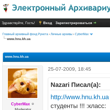
Здравствуйте, Гость!
Вход
Зарегистрироваться
Главный архивный фонд Рунета
›
Личные архивы
›
CyberMax
www.hnu.kh.ua
яя оценка: 1.11
www.hnu.kh.ua
25-07-2009, 18:45
Nazari Писал(а):
http://www.hnu.kh.ua
CyberMax
студенты !!! :класс:
Moderator