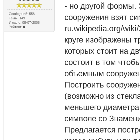
- но другой формы.
Сообщений: 558
сооружения взят си
Темы: 149
У нас с: 08-07-2008
ru.wikipedia.org/wi
Рейтинг:
0
круге изображены т
которых стоит на дв
состоит в том чтоб
объемным сооружен
Построить сооруже
(возможно из стекл
меньшего диаметра,
символе со Знамен
Предлагается постр