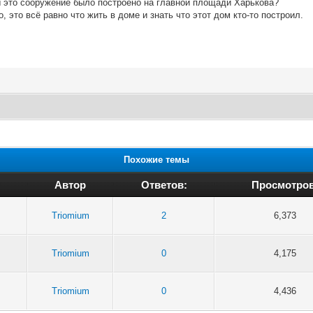
 это сооружение было построено на главной площади Харькова?
, это всё равно что жить в доме и знать что этот дом кто-то построил.
Похожие темы
Автор
Ответов:
Просмотров
Triomium
2
6,373
Triomium
0
4,175
Triomium
0
4,436