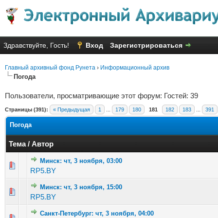
Здравствуйте, Гость!
Вход
Зарегистрироваться
Главный архивный фонд Рунета
›
Информационный архив
Погода
Пользователи, просматривающие этот форум: Гостей: 39
Страницы (391):
« Предыдущая
1
...
179
180
181
182
183
...
391
Погода
Тема
/
Автор
Минск: чт, 3 ноября, 03:00
Голосов: 5 - Средняя оценка: 1.6 из 5
1
2
3
4
5
RP5.BY
Минск: чт, 3 ноября, 15:00
Голосов: 2 - Средняя оценка: 2.5 из 5
1
2
3
4
5
RP5.BY
Санкт-Петербург: чт, 3 ноября, 04:00
Голосов: 4 - Средняя оценка: 3 из 5
1
2
3
4
5