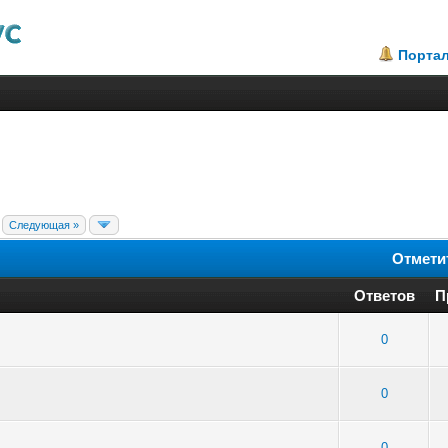
Порта
Следующая »
Отмети
Ответов
П
 - Средняя оценка: 2.33 из 5
1
2
3
4
5
0
 - Средняя оценка: 1 из 5
1
2
3
4
5
0
 4 - Средняя оценка: 2.75 из 5
1
2
3
4
5
0