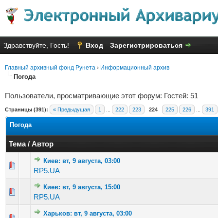
Здравствуйте, Гость!
Вход
Зарегистрироваться
Главный архивный фонд Рунета
›
Информационный архив
Погода
Пользователи, просматривающие этот форум: Гостей: 51
Страницы (391):
« Предыдущая
1
...
222
223
224
225
226
...
391
Погода
Тема
/
Автор
Киев: вт, 9 августа, 03:00
Голосов: 6
RP5.UA
Киев: вт, 9 августа, 15:00
Голосов: 1
RP5.UA
Харьков: вт, 9 августа, 03:00
Голосов: