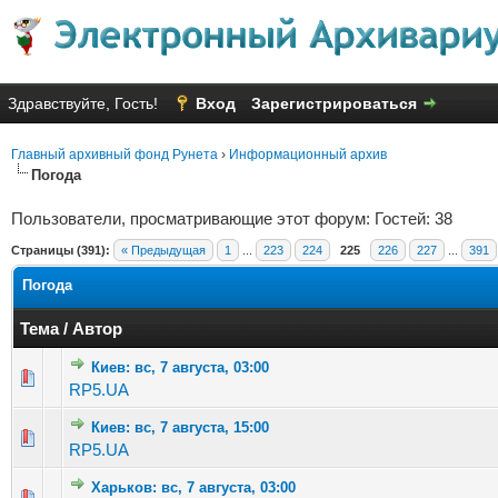
Здравствуйте, Гость!
Вход
Зарегистрироваться
Главный архивный фонд Рунета
›
Информационный архив
Погода
Пользователи, просматривающие этот форум: Гостей: 38
Страницы (391):
« Предыдущая
1
...
223
224
225
226
227
...
391
Погода
Тема
/
Автор
Киев: вс, 7 августа, 03:00
Голосов: 2 - Средняя оценка: 2 из 5
1
2
3
4
5
RP5.UA
Киев: вс, 7 августа, 15:00
Голосов: 5 - Средняя оценка: 2.4 из 5
1
2
3
4
5
RP5.UA
Харьков: вс, 7 августа, 03:00
Голосов: 5 - Средняя оценка: 3.2 из 5
1
2
3
4
5