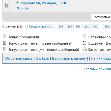
Харьков: Пн, 28 марта, 16:00
Голосов: 9 - Средняя оценка: 1.89 из 5
1
2
3
4
5
RP5.UA
Страницы (391):
« Предыдущая
1
...
288
289
290
291
292
...
391
Новые сообщения
Нет новых с
Популярная тема (Новые сообщения)
Содержит Ва
Популярная тема (Нет новых сообщений)
Закрытая те
Обратная связь
|
Garfo.ru
|
Вернуться к началу
|
|
Лёгкий реж
Главный архивн