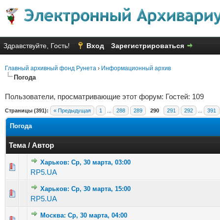
Здравствуйте, Гость!
Вход
Зарегистрироваться
Главный архивный фонд Рунета
›
Информационный архив
Погода
Пользователи, просматривающие этот форум: Гостей: 109
Страницы (391):
« Предыдущая
1
...
288
289
290
291
292
...
391
Погода
Тема
/
Автор
Харьков: Ср, 30 марта, 03:00
Голосов: 2 - Средняя оценка: 2 из 5
1
2
3
4
5
RP5.UA
Харьков: Ср, 30 марта, 15:00
Голосов: 1 - Средняя оценка: 1 из 5
1
2
3
4
5
RP5.UA
Москва: Ср, 30 марта, 04:00
Голосов: 2 - Средняя оценка: 1.5 из 5
1
2
3
4
5