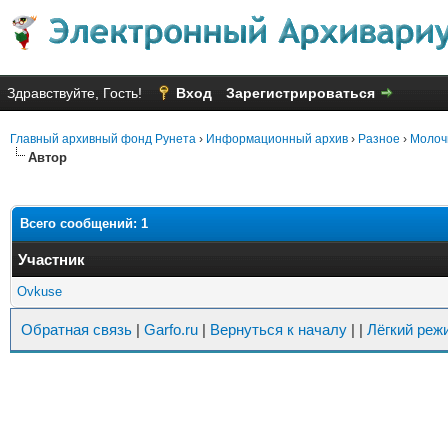
Здравствуйте, Гость!
Вход
Зарегистрироваться
Главный архивный фонд Рунета
›
Информационный архив
›
Разное
›
Молоч
Автор
Всего сообщений: 1
Участник
Ovkuse
Обратная связь
|
Garfo.ru
|
Вернуться к началу
|
|
Лёгкий реж