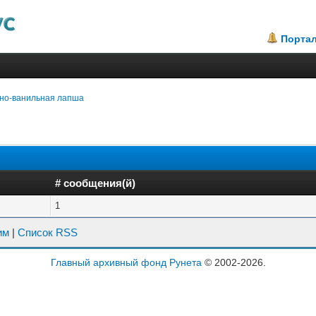
Порта
но-ванильная лапша
# сообщения(й)
1
им
|
Список RSS
Главный архивный фонд Рунета
© 2002-2026.