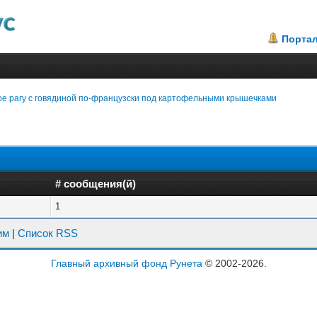
Порта
ое рагу с говядиной по-французски под картофельными крышечками
# сообщения(й)
1
им
|
Список RSS
Главный архивный фонд Рунета
© 2002-2026.