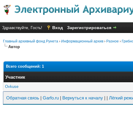
Здравствуйте, Гость!
Вход
Зарегистрироваться
Главный архивный фонд Рунета
›
Информационный архив
›
Разное
›
Грибн
Автор
Всего сообщений: 1
Участник
Ovkuse
Обратная связь
|
Garfo.ru
|
Вернуться к началу
|
|
Лёгкий реж